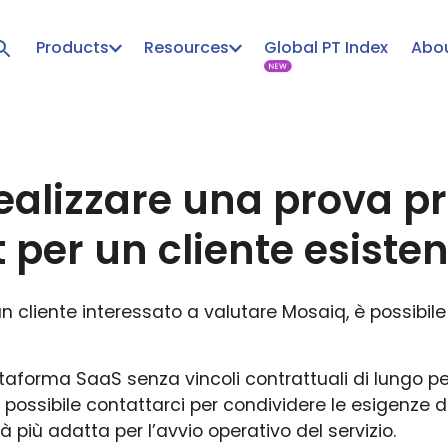
Products
Resources
Global PT Index
Abou
realizzare una prova p
 per un cliente esiste
 un cliente interessato a valutare Mosaiq, è possibil
taforma SaaS senza vincoli contrattuali di lungo p
È possibile contattarci per condividere le esigenze d
à più adatta per l’avvio operativo del servizio.