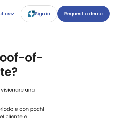
t us
Sign in
Request a demo
roof-of-
nte?
e visionare una
eriodo e con pochi
el cliente e