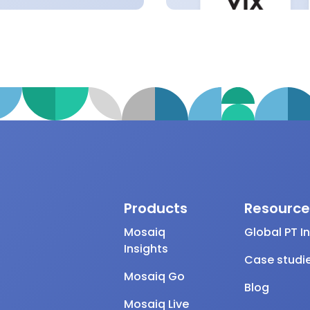
Products
Resource
Mosaiq
Global PT I
Insights
Case studi
Mosaiq Go
Blog
Mosaiq Live